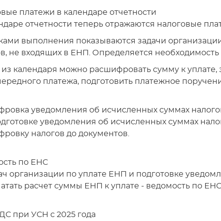
вые платежи в календаре отчетности
ндаре отчетности теперь отражаются налоговые пла
ками выполнения показываются задачи организаци
в, не входящих в ЕНП. Определяется необходимость 
из календаря можно расшифровать сумму к уплате, 
чередного платежа, подготовить платежное поручени
ровка уведомления об исчисленных суммах налого
дготовке уведомления об исчисленных суммах нало
ровку налогов до документов.
сть по ЕНС
ач организации по уплате ЕНП и подготовке уведом
атать расчет суммы ЕНП к уплате - ведомость по ЕНС
ДС при УСН с 2025 года