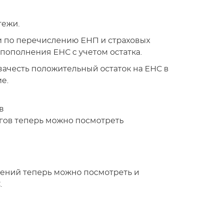
тежи.
и по перечислению ЕНП и страховых
пополнения ЕНС с учетом остатка.
зачесть положительный остаток на ЕНС в
е.
в
гов теперь можно посмотреть
лений теперь можно посмотреть и
.