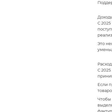
Поддер
Доходы
С 2025
поступ
реализ
Это не
уменьш
Расход
С 2025
приним
Если п
товаров
Чтобы 
выделя
фактур