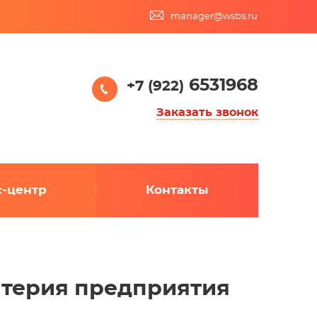
manager@wsbs.ru
6531968
+7 (922)
Заказать звонок
с-центр
Контакты
лтерия предприятия