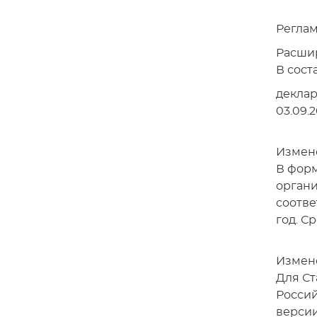
Реглам
Расши
В сост
деклар
03.09.
Измене
В форм
органи
соотве
год. С
Измене
Для Ст
Россий
версии