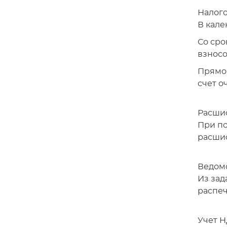
Налого
В кале
Со сро
взносо
Прямо 
счет о
Расшиф
При по
расшиф
Ведомо
Из зад
распеч
Учет Н