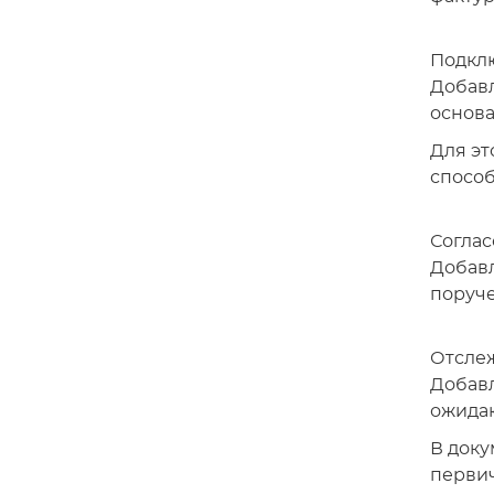
Подклю
Добавл
основа
Для эт
способ
Соглас
Добавл
поруче
Отсле
Добавл
ожидаю
В доку
первич